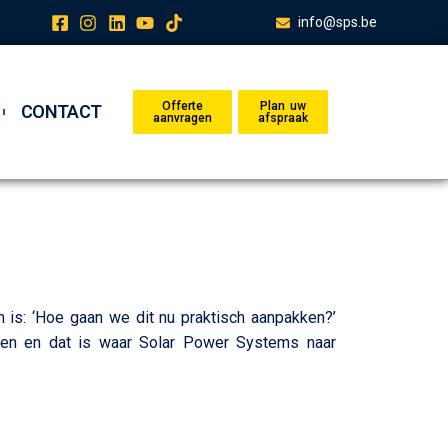
info@sps.be
Offerte
Plan uw
CONTACT
aanvragen
afspraak
 is: ‘Hoe gaan we dit nu praktisch aanpakken?’
ijnen en dat is waar Solar Power Systems naar