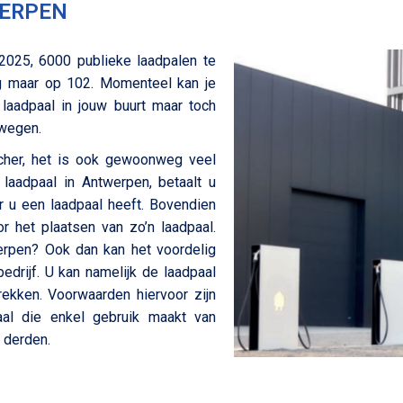
WERPEN
2025, 6000 publieke laadpalen te
og maar op 102. Momenteel kan je
laadpaal in jouw buurt maar toch
rwegen.
ischer, het is ook gewoonweg veel
laadpaal in Antwerpen, betaalt u
 u een laadpaal heeft. Bovendien
or het plaatsen van zo’n laadpaal.
erpen? Ook dan kan het voordelig
bedrijf. U kan namelijk de laadpaal
trekken. Voorwaarden hiervoor zijn
aal die enkel gebruik maakt van
r derden.