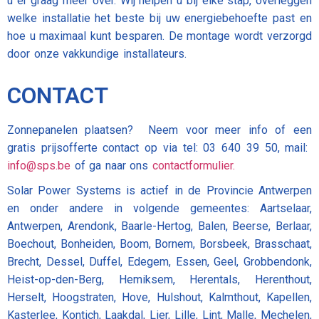
u er graag meer over. Wij helpen u bij elke stap, overleggen
welke installatie het beste bij uw energiebehoefte past en
hoe u maximaal kunt besparen. De montage wordt verzorgd
door onze vakkundige installateurs.
CONTACT
Zonnepanelen plaatsen? Neem voor meer info of een
gratis prijsofferte contact op via tel: 03 640 39 50, mail:
info@sps.be
of ga naar ons
contactformulier.
Solar Power Systems is actief in de Provincie Antwerpen
en onder andere in volgende gemeentes: Aartselaar,
Antwerpen, Arendonk, Baarle-Hertog, Balen, Beerse, Berlaar,
Boechout, Bonheiden, Boom, Bornem, Borsbeek, Brasschaat,
Brecht, Dessel, Duffel, Edegem, Essen, Geel, Grobbendonk,
Heist-op-den-Berg, Hemiksem, Herentals, Herenthout,
Herselt, Hoogstraten, Hove, Hulshout, Kalmthout, Kapellen,
Kasterlee, Kontich, Laakdal, Lier, Lille, Lint, Malle, Mechelen,